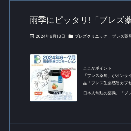
雨季にピッタリ!「ブレズ

2024年6月13日

ブレズクリニック
,
ブレズ薬
ここがポイント
「ブレズ薬局」がオンラ
品「ブレズ生薬感冒カプ
日本人常駐の薬局、「ブレ