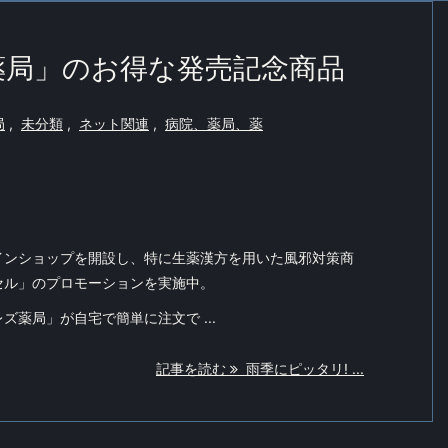
薬局」のお得な発売記念商品
局
,
未分類
,
ネット関連
,
病院、薬局、薬
インショップを開設し、特に生薬漢方を用いた風邪対策商
セル」のプロモーションを実施中。
ズ薬局」が自宅で簡単に注文で ...
記事を読む
雨季にピッタリ! ...