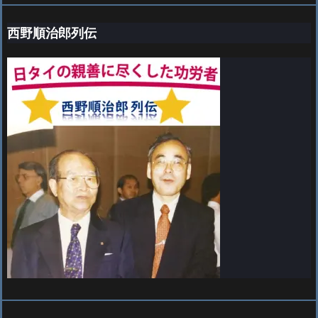
西野順治郎列伝