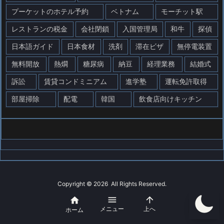
プーケットのホテル予約
ベトナム
モーチット駅
レストランの税金
会社閉鎖
入国管理局
和牛
探偵
日本語ガイド
日本食材
洗剤
滞在ビザ
無停電装置
無料開放
熱燗
糖尿病
納豆
経理業務
結婚式
訴訟
賃貸コンドミニアム
進学塾
運転免許取得
部屋掃除
配電
韓国
飲食店向けキッチン
Copyright ©
2026
All Rights Reserved.



WordPress Luxeritas Theme is provided by "
Thought is free
".
メニュー
上へ
ホーム