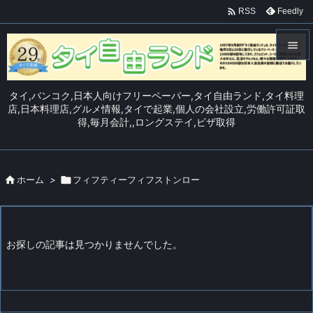

Feedly
RSS


メニュ
タイ,バンコク,日本人向けフリーペーパー,タイ自由ランド,タイ料理

店,日本料理店,グルメ情報,タイで起業,個人の会社設立,労働許可証取
得,毎月会計,,ロングステイ,ビザ取得
サイド

前へ


ホーム
>

フィフティーフィフストンロー
次へ

検索
お探しの記事は見つかりませんでした。