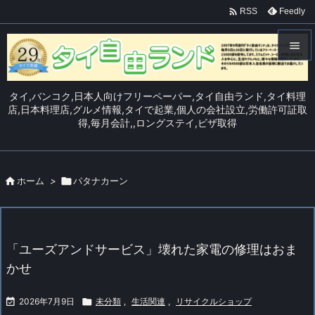

Feedly
RSS


メニュ
タイ,バンコク,日本人向けフリーペーパー,タイ自由ランド,タイ料理

店,日本料理店,グルメ情報,タイで起業,個人の会社設立,労働許可証取
得,毎月会計,,ロングステイ,ビザ取得
サイド

前へ


ホーム
>

パタナカーン
次へ

検索
「ユーズアンドサービス」壊れた家電の修理はおま
かせ

2026年7月9日

未分類
,
生活関連
,
リサイクルショップ