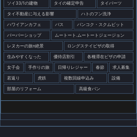
ソイ33/1の建物
タイの確定申告
タイバーツ
タイ不動産に与える影響
ハトのフン洗浄
ハワイアンカフェ
バス
バンコク・スクムビット
バーバーショップ
ムートート.ムートートジェージョン
レヌカーの旅n絶景
ロングステイビザの取得
住みやすくなった
優待店割引
各種滞在ビザの申請
女子会
手作りの旅
日帰りレジャー
春節
求人募集
若返り
虎鉄
複数回線申込み
設備
部屋のリフォーム
高級食パン