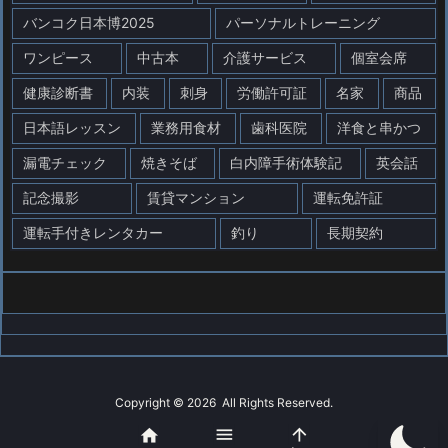
バンコク日本博2025
パーソナルトレーニング
ワンピース
中古本
介護サービス
個室会席
健康診断書
内装
刺身
労働許可証
名家
商品
日本語レッスン
業務用食材
歯科医院
洋食と串かつ
漏電チェック
焼きそば
白内障手術体験記
英会話
記念撮影
賃貸マンション
運転免許証
運転手付きレンタカー
釣り
長期契約
Copyright ©
2026
All Rights Reserved.



WordPress Luxeritas Theme is provided by "
Thought is free
".