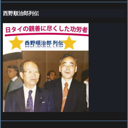
西野順治郎列伝