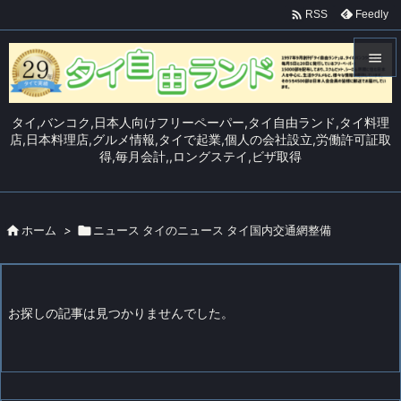

Feedly
RSS


メニュ
タイ,バンコク,日本人向けフリーペーパー,タイ自由ランド,タイ料理

店,日本料理店,グルメ情報,タイで起業,個人の会社設立,労働許可証取
得,毎月会計,,ロングステイ,ビザ取得
サイド

前へ


ホーム
>

ニュース タイのニュース タイ国内交通網整備
次へ

検索
お探しの記事は見つかりませんでした。