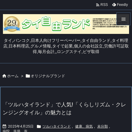

Feedly
RSS


メニュ
タイ,バンコク,日本人向けフリーペーパー,タイ自由ランド,タイ料理

店,日本料理店,グルメ情報,タイで起業,個人の会社設立,労働許可証取
得,毎月会計,,ロングステイ,ビザ取得
サイド

前へ


ホーム
>

オリジナルブランド
次へ

検索
「ツルハタイランド」で人気!「くらしリズム・クレ
ンジングオイル」の魅力とは

2025年4月25日

ツルハタイランド
,
健康、病気
,
未分類
,
病院、薬局、薬