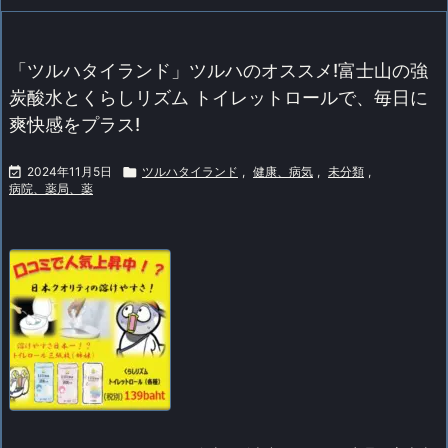
「ツルハタイランド」ツルハのオススメ!富士山の強
炭酸水とくらしリズム トイレットロールで、毎日に
爽快感をプラス!

2024年11月5日

ツルハタイランド
,
健康、病気
,
未分類
,
病院、薬局、薬