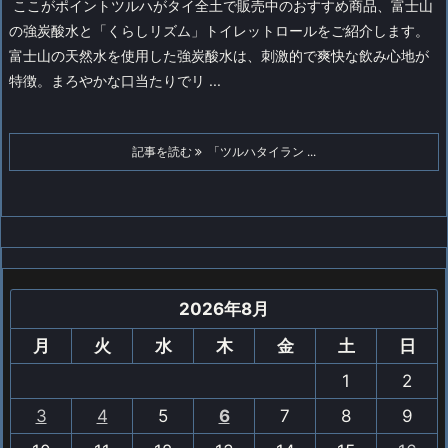
ここがポイント
ツルハがタイ全土で販売中のおすすめ商品、富士山
の強炭酸水と「くらしリズム」トイレットロールをご紹介します。
富士山の天然水を使用した強炭酸水は、刺激的で爽快な飲み心地が
特徴。まろやかな口当たりでリ ...
記事を読む
「ツルハタイラン ...
2026年8月
月
火
水
木
金
土
日
1
2
3
4
5
6
7
8
9