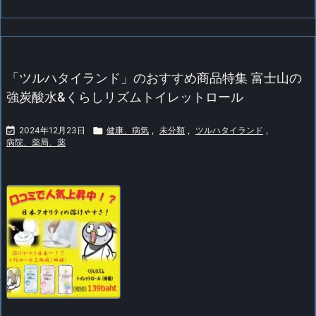
「ツルハタイランド」のおすすめ商品特集 富士山の
強炭酸水&くらしリズムトイレットロール

2024年12月23日

健康、病気
,
未分類
,
ツルハタイランド
,
病院、薬局、薬