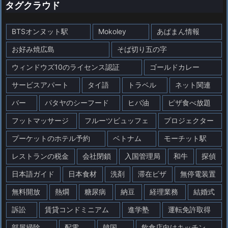
タグクラウド
BTSオンヌット駅
Mokoley
あぱまん情報
お好み焼広島
そば切り五の字
ウィンドウズ10のライセンス認証
ゴールドカレー
サービスアパート
タイ語
トラベル
ネット関連
バー
パタヤのシーフード
ヒバ油
ピザ食べ放題
フットマッサージ
フルーツビュッフェ
プロジェクター
プーケットのホテル予約
ベトナム
モーチット駅
レストランの税金
会社閉鎖
入国管理局
和牛
探偵
日本語ガイド
日本食材
洗剤
滞在ビザ
無停電装置
無料開放
熱燗
糖尿病
納豆
経理業務
結婚式
訴訟
賃貸コンドミニアム
進学塾
運転免許取得
部屋掃除
配電
韓国
飲食店向けキッチン