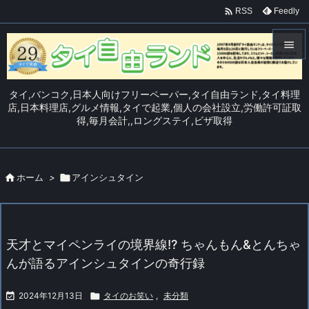

Feedly
RSS


メニュ
タイ,バンコク,日本人向けフリーペーパー,タイ自由ランド,タイ料理

店,日本料理店,グルメ情報,タイで起業,個人の会社設立,労働許可証取
得,毎月会計,,ロングステイ,ビザ取得
サイド

前へ


ホーム
>

アインシュタイン
次へ

検索
天才とマイペンライの境界線!? ちゃんもん&とんちゃ
んが語るアインシュタインの奇行録

2024年12月13日

タイのお笑い
,
未分類