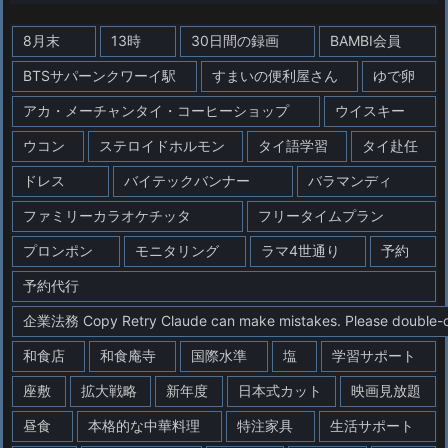
8月末
13時
30日間の録画
BAMBI会員
BTSサパーンクワーイ駅
すまいの便利屋さん
ゆで卵
アカ・メーチャンタイ・コーヒーショップ
ウイスキー
ウコン
ステロイドホルモン
タイ語学習
タイ赴任
ドレス
バイテックバンナー
バラマンディ
ファミリーカラオケチッタ
フリータイムプラン
プロンポン
モニタリング
ラマ4世通り
予約
予約代行
企業法務 Copy Retry Claude can make mistakes. Please double-che
和食店
和食庵寺
国際水準
塩
学習サポート
座敷
拡大戦略
新年度
日本式カット
映画見放題
昼食
本格的な中華料理
特注家具
生活サポート